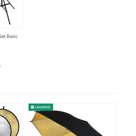
Set Basic
e
LAGERND