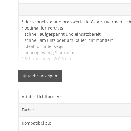
° der schnellste und preiswerteste Weg zu warmen Lich
° optimal für Porträts
° schnell aufgespannt und einsatzbereit
° schnell am Blitz oder am Dauerlicht montiert
° ideal für unterwegs
° benötigt wenig Stauraum
° Schirmstange: Ø 0,8 cm
Mehr anzeigen
Lieferumfang:
1x proxistar Reflexschirm gold 123 cm
Art des Lichtformers:
Farbe:
Kompatibel zu: