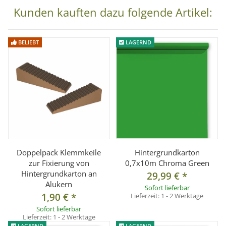
D600x Studioblitzleuchten
Kunden kauften dazu folgende Artikel:
- Walimex VC&K&DS Serie Studioblitzleuchten
- Bowens
BELIEBT
LAGERND
- Aurora Fusion/Genesis
- u.v.w.
Lieferumfang:
1x Weitwinkelreflektor für B/C/D Serie u.w.
Doppelpack Klemmkeile
Hintergrundkarton
zur Fixierung von
0,7x10m Chroma Green
Hintergrundkarton an
29,99 €
*
Alukern
Sofort lieferbar
1,90 €
*
Lieferzeit:
1 - 2 Werktage
Sofort lieferbar
Lieferzeit:
1 - 2 Werktage
LAGERND
LAGERND