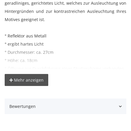
geradliniges, gerichtetes Licht, welches zur Ausleuchtung von
Hintergründen und zur kontrastreichen Ausleuchtung Ihres
Motives geeignet ist.
° Reflektor aus Metall
° ergibt hartes Licht
° Durchmesser: ca. 27cm
° Höhe: ca. 18cm
° Öffnung zur Durchführung eines Studioschirms vorhanden
Mehr anzeigen
°
Passend für Blitzgeräte/Leuchten von z.B.
- Proxistar PS-500B Dauerlichtleuchte, PS-1000 Quartzlight
- Proxistar B/C/D Serie Studioblitzleuchten
Bewertungen
- Sambesigroup BY-320A, 420A, BY-420Di, BY-620A
Studioblitzleuchten
- Mettle MT-300, MT-400, MT-600, MT-D300x, MT-D400x, MT-