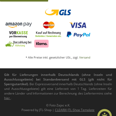
* Alle Preise inkl. gesetzlicher USt., zzgl.
Versand
Gilt für Lieferungen innerhalb Deutschlands (ohne Inseln und
Ausschlussgebiete) bei Standardversand mit GLS (gilt nicht für
Sperrgutartikel).
Bei Expressversand innerhalb Deutschlands (ohne Inseln
und Ausschlussgebiete) gilt eine Lieferzeit von 1 Tag. Lieferzeiten für
andere Länder und Informationen zur Berechnung des Liefertermins siehe
hier
.
© Foto Zajac e.K.
Powered by
JTL-Shop
|
CLEARIX JTL-Shop Template