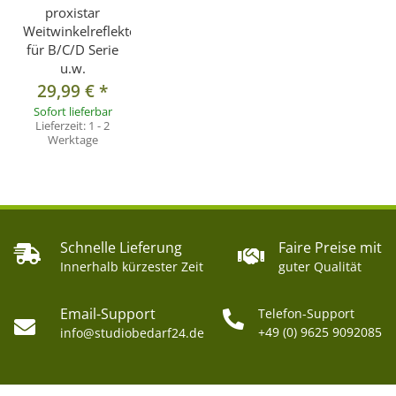
proxistar
Weitwinkelreflektor
für B/C/D Serie
u.w.
29,99 €
*
Sofort lieferbar
Lieferzeit:
1 - 2
Werktage
Schnelle Lieferung
Faire Preise mit
Innerhalb kürzester Zeit
guter Qualität
Email-Support
Telefon-Support
+49 (0) 9625 9092085
info@studiobedarf24.de