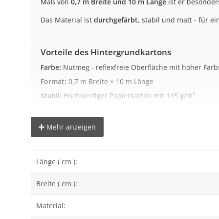
Maß von
0,7 m Breite und 10 m Länge
ist er besonder
Das Material ist
durchgefärbt
, stabil und matt - für 
Vorteile des Hintergrundkartons
Farbe:
Nutmeg - reflexfreie Oberfläche mit hoher Farb
Format:
0,7 m Breite × 10 m Länge
Stabil:
Hochwertiger Papierkarton mit 145 g/m²
Pappkern:
ca. 53 mm Innendurchmesser, stabil & gero
Geeignet für:
Aufnahmetische & kleinere Produkte
Mehr anzeigen
Ideal für folgende Einsatzbereiche
Länge ( cm ):
Porträtfotografie:
Gleichmäßige, matte Hintergründe
Breite ( cm ):
Produktfotografie:
Kontrastreicher Hintergrund für De
Pass- & Bewerbungsbilder:
Saubere, neutrale Flächen
Material:
Social Media & Video:
Hintergrund für Reels, YouTub