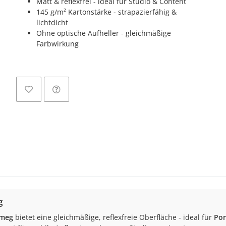
Matt & reflexfrei - ideal für Studio & Content
145 g/m² Kartonstärke - strapazierfähig &
lichtdicht
Ohne optische Aufheller - gleichmäßige
Farbwirkung
L
g
tmeg
bietet eine gleichmäßige, reflexfreie Oberfläche - ideal für
Por