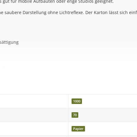
s gut für mobile Aufbauten oder enge Studios geeignet.
eine saubere Darstellung ohne Lichtreflexe. Der Karton lässt sich e
sättigung
llt
1000
70
tails
Papier
e & mehr