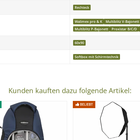
Rechteck
, Richter, Sambesigroup, Balcar, Profoto, Hensel, Multiblitz u.w.
Walimex pro & K
Multiblitz V-Bajonett
Multiblitz P-Bajonett
Proxistar B/C/D
60x90
Softbox mit Schirmtechnik
Kunden kauften dazu folgende Artikel:
BELIEBT
 Blitz und das Stativ nicht zum Lieferumfang gehört und separat 