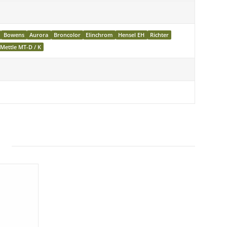
Bowens
Aurora
Broncolor
Elinchrom
Hensel EH
Richter
Mettle MT-D / K
bestellt werden muss.