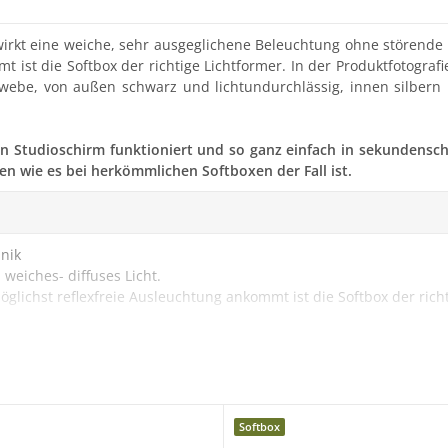
irkt eine weiche, sehr ausgeglichene Beleuchtung ohne störende 
 ist die Softbox der richtige Lichtformer. In der Produktfotografi
be, von außen schwarz und lichtundurchlässig, innen silbern bes
 ein Studioschirm funktioniert und so ganz einfach in sekundensc
 wie es bei herkömmlichen Softboxen der Fall ist.
nik
 weiches- diffuses Licht.
öglichst reflexfreie Ausleuchtung ankommt ist die Softbox der rich
eingesetzt werden.
verschluss.
espannt werden, der noch weicheres Licht erzeugt.
Softbox