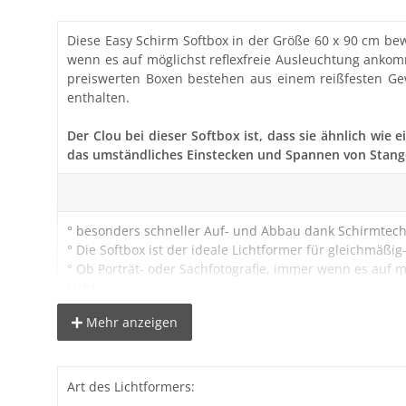
Diese Easy Schirm Softbox in der Größe 60 x 90 cm bew
wenn es auf möglichst reflexfreie Ausleuchtung ankommt
preiswerten Boxen bestehen aus einem reißfesten Gewe
enthalten.
Der Clou bei dieser Softbox ist, dass sie ähnlich wie
das umständliches Einstecken und Spannen von Stangen
° besonders schneller Auf- und Abbau dank Schirmtech
° Die Softbox ist der ideale Lichtformer für gleichmäßig-
° Ob Porträt- oder Sachfotografie, immer wenn es auf m
Licht.
° Zur Produktfotografie kann die Softbox ebenfalls gut 
Mehr anzeigen
° Der Frontdiffusor ist einfach abnehmbar mittels Klett
° Wahlweise kann zusätzlich ein Zwischendiffusor eing
° Abmessungen: 60x90cm, Tiefe: 47cm
° drehbar um 360°
Art des Lichtformers:
° inkl. Tasche