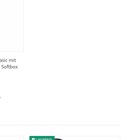
asic mit
 Softbox
e
LAGERND