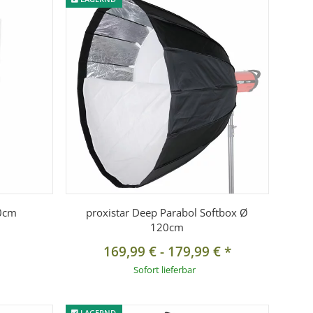
90cm
proxistar Deep Parabol Softbox Ø
120cm
169,99 €
-
179,99 €
*
Sofort lieferbar
LAGERND