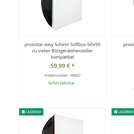
proxistar easy Schirm Softbox 60x90
prox
zu vielen Blitzgerätehersteller
kompatibel
59,99 €
*
Artikelnummer:
104527
Sofort lieferbar
x
Dieser Artikel hat Variationen. Wählen Sie bitte die
gewünschte Variation aus.
LAGERND
LAGERND
LAGERND
LAGERND