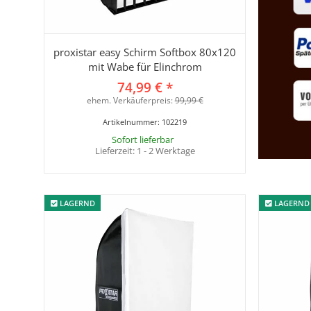
proxistar easy Schirm Softbox 80x120
mit Wabe für Elinchrom
74,99 €
*
ehem. Verkäuferpreis:
99,99 €
Artikelnummer:
102219
Sofort lieferbar
Lieferzeit:
1 - 2 Werktage
LAGERND
LAGERND
LAGERND
LAGERND