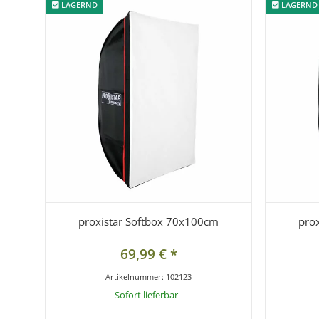
LAGERND
LAGERND
LAGERND
LAGERND
proxistar Softbox 70x100cm
pro
69,99 €
*
Artikelnummer:
102123
Sofort lieferbar