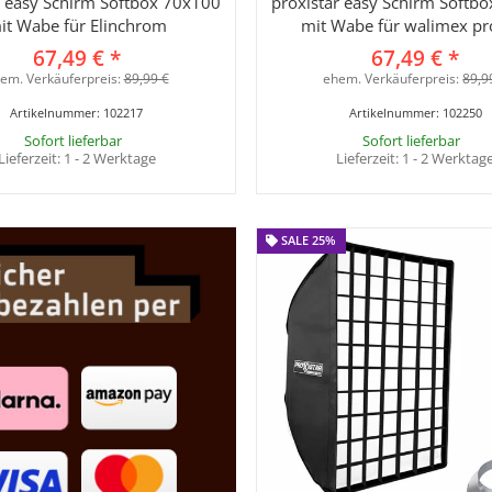
r easy Schirm Softbox 70x100
proxistar easy Schirm Softb
it Wabe für Elinchrom
mit Wabe für walimex pr
67,49 €
*
67,49 €
*
em. Verkäuferpreis:
89,99 €
ehem. Verkäuferpreis:
89,9
Artikelnummer:
102217
Artikelnummer:
102250
Sofort lieferbar
Sofort lieferbar
Lieferzeit:
1 - 2 Werktage
Lieferzeit:
1 - 2 Werktag
SALE 25%
SALE 25%