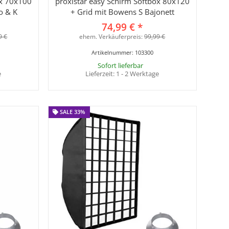
ox 70x100
proxistar easy Schirm Softbox 80x120
o & K
+ Grid mit Bowens S Bajonett
74,99 €
*
9 €
ehem. Verkäuferpreis:
99,99 €
Artikelnummer:
103300
Sofort lieferbar
e
Lieferzeit:
1 - 2 Werktage
SALE 33%
SALE 33%