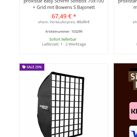
proxistar easy Schirm Softbox 70x100
proxista
+ Grid mit Bowens S Bajonett
m
67,49 €
*
ehem. Verkäuferpreis:
89,99 €
eh
Artikelnummer:
103299
Sofort lieferbar
Lieferzeit:
1 - 2 Werktage
SALE 25%
SALE 25%