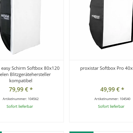
r easy Schirm Softbox 80x120
proxistar Softbox Pro 4
ielen Blitzgerätehersteller
kompatibel
79,99 €
*
49,99 €
*
Artikelnummer:
104562
Artikelnummer:
104540
Sofort lieferbar
Sofort lieferbar
x
kel hat Variationen. Wählen Sie bitte die
Dieser Artikel hat Variationen. Wählen S
 Variation aus.
gewünschte Variation aus.