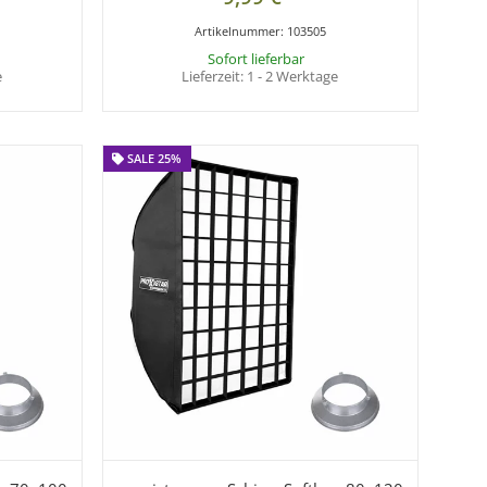
Artikelnummer:
103505
Sofort lieferbar
e
Lieferzeit:
1 - 2 Werktage
SALE 25%
SALE 25%