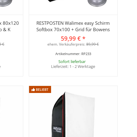
ox 80x120
RESTPOSTEN Walimex easy Schirm
o & K
Softbox 70x100 + Grid für Bowens
59,99 €
*
9 €
ehem. Verkäuferpreis:
89,99 €
Artikelnummer:
RP233
Sofort lieferbar
e
Lieferzeit:
1 - 2 Werktage
BELIEBT
BELIEBT