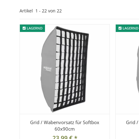
Artikel
1
-
22
von
22
LAGERND
LAGERND
LAGERND
LAGERND
Grid / Wabenvorsatz für Softbox
Grid 
60x90cm
23,99 €
*