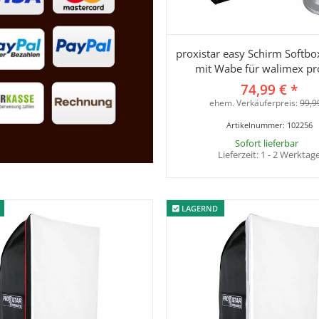
proxistar easy Schirm Softb
mit Wabe für walimex pr
74,99 €
*
ehem. Verkäuferpreis:
99,9
Artikelnummer:
102256
Sofort lieferbar
Lieferzeit:
1 - 2 Werktag
LAGERND
LAGERND