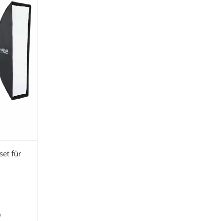
set für
e