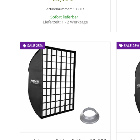
Artikelnummer:
103507
Sofort lieferbar
Lieferzeit:
1 - 2 Werktage
SALE 25%
SALE 25%
SALE 25%
SALE 25%