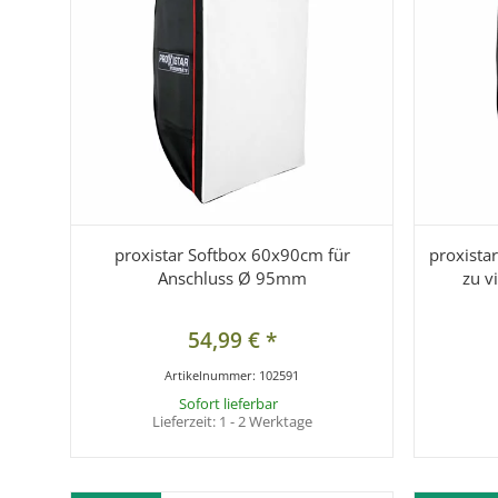
proxistar Softbox 60x90cm für
proxista
Anschluss Ø 95mm
zu v
54,99 €
*
Artikelnummer:
102591
Sofort lieferbar
Lieferzeit:
1 - 2 Werktage
x
Dieser Arti
gewünschte