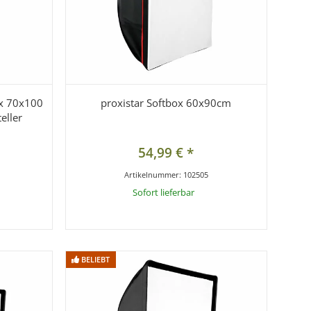
ox 70x100
proxistar Softbox 60x90cm
eller
54,99 €
*
Artikelnummer:
102505
Sofort lieferbar
x
ie bitte die
Dieser Artikel hat Variationen. Wählen Sie bitte die
gewünschte Variation aus.
BELIEBT
BELIEBT