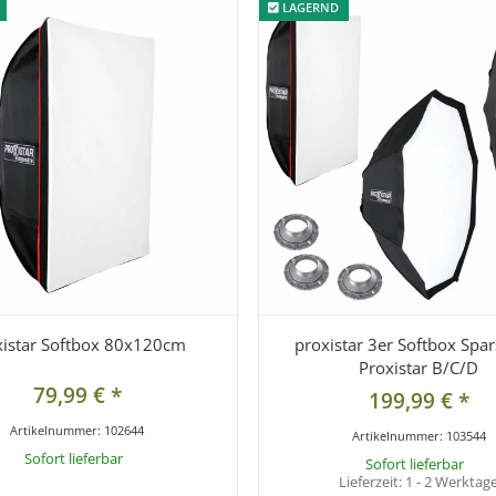
LAGERND
LAGERND
xistar Softbox 80x120cm
proxistar 3er Softbox Spar
Proxistar B/C/D
79,99 €
*
199,99 €
*
Artikelnummer:
102644
Artikelnummer:
103544
Sofort lieferbar
Sofort lieferbar
Lieferzeit:
1 - 2 Werktag