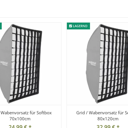
LAGERND
LAGERND
/ Wabenvorsatz für Softbox
Grid / Wabenvorsatz für S
70x100cm
80x120cm
24,99 €
*
32,99 €
*