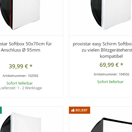
istar Softbox 50x70cm für
proxistar easy Schirm Softb
Anschluss Ø 95mm
zu vielen Blitzgeräteherst
kompatibel
69,99 €
*
39,99 €
*
Artikelnummer:
104532
Artikelnummer:
102592
Sofort lieferbar
Sofort lieferbar
Lieferzeit:
1 - 2 Werktage
x
Dieser Artikel hat Variationen. Wählen S
gewünschte Variation aus.
BELIEBT
BELIEBT