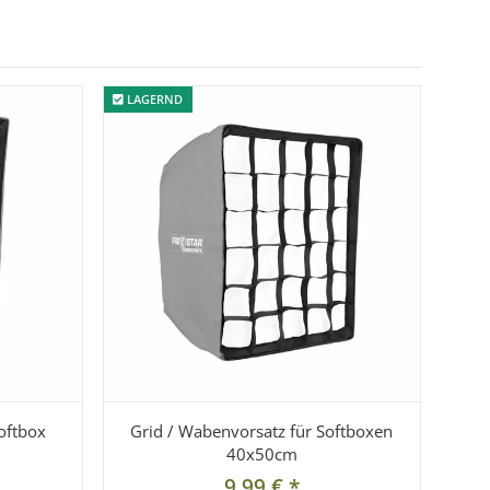
LAGERND
LAGERND
oftbox
Grid / Wabenvorsatz für Softboxen
40x50cm
9,99 €
*