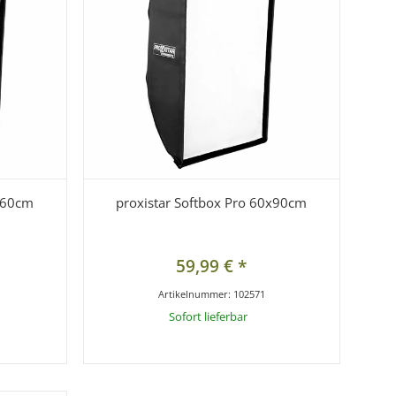
0x60cm
proxistar Softbox Pro 60x90cm
59,99 €
*
Artikelnummer:
102571
Sofort lieferbar
x
ie bitte die
Dieser Artikel hat Variationen. Wählen Sie bitte die
gewünschte Variation aus.