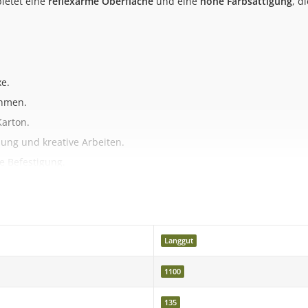
ietet eine
reflexarme Oberfläche
und eine
hohe Farbsättigung
, d
xe.
ahmen.
Karton.
ung und kreative Arbeiten.
e Befestigung.
tte beachten Sie, dass die Farben durch verschiedene Monitoreins
Langgut
1100
135