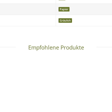
Papier
Gräulich
tudioeinsatz optimiert und bietet eine hohe Farbstabilität.
Empfohlene Produkte