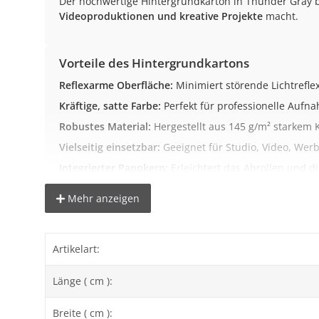
Der hochwertige Hintergrundkarton in Thunder Gray b
Videoproduktionen und kreative Projekte
macht.
Vorteile des Hintergrundkartons
Reflexarme Oberfläche:
Minimiert störende Lichtrefle
Kräftige, satte Farbe:
Perfekt für professionelle Aufn
Robustes Material:
Hergestellt aus 145 g/m² starkem 
Vielseitig einsetzbar:
Geeignet für Studio, Video, Werb
Integrierter Pappkern:
Erleichtert das Abrollen und di
Mehr anzeigen
Wichtige Hinweise zur Farbdarstellung
Wir versuchen die Artikel bestmöglich abzubilden. Bi
Artikelart:
Länge ( cm ):
Technische Daten
Material:
Hochwertiger Karton (145 g/m²)
Breite ( cm ):