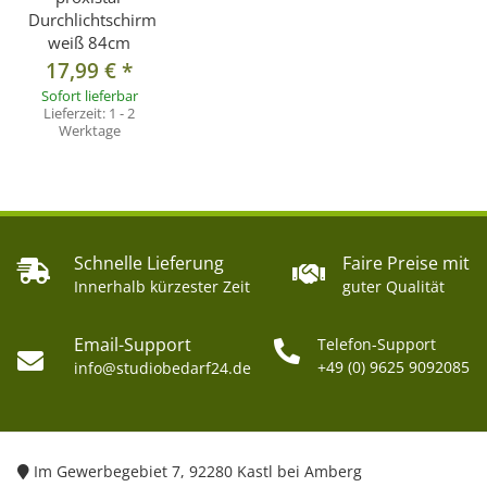
Durchlichtschirm
weiß 84cm
17,99 €
*
Sofort lieferbar
Lieferzeit:
1 - 2
Werktage
Schnelle Lieferung
Faire Preise mit
Innerhalb kürzester Zeit
guter Qualität
Email-Support
Telefon-Support
+49 (0) 9625 9092085
info@studiobedarf24.de
Im Gewerbegebiet 7, 92280 Kastl bei Amberg