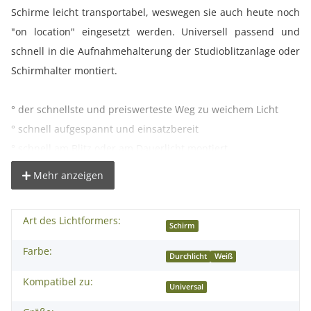
Schirme leicht transportabel, weswegen sie auch heute noch
"on location" eingesetzt werden. Universell passend und
schnell in die Aufnahmehalterung der Studioblitzanlage oder
Schirmhalter montiert.
° der schnellste und preiswerteste Weg zu weichem Licht
° schnell aufgespannt und einsatzbereit
° schnell am Blitz oder am Dauerlicht montiert
° ideal für unterwegs
Mehr anzeigen
° benötigt wenig Stauraum
° Schirmstange: Ø 0,8 cm
Art des Lichtformers:
Schirm
Lieferumfang:
Farbe:
Durchlicht
Weiß
1x proxistar Durchlichtschirm weiß 84 cm
Kompatibel zu:
Universal