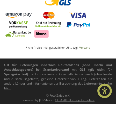
* Alle Preise inkl. gesetzlicher USt., zzgl.
Versand
Gilt für Lieferungen innerhalb Deutschlands (ohne Inseln und
Ausschlussgebiete) bei Standardversand mit GLS (gilt nicht für
Sperrgutartikel).
Bei Expressversand innerhalb Deutschlands (ohne Inseln
und Ausschlussgebiete) gilt eine Lieferzeit von 1 Tag. Lieferzeiten für
andere Länder und Informationen zur Berechnung des Liefertermins siehe
hier
.
© Foto Zajac e.K.
Powered by
JTL-Shop
|
CLEARIX JTL-Shop Template