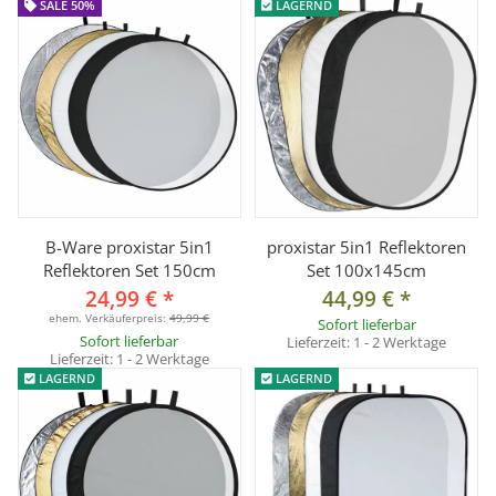
SALE 50%
LAGERND
Lieferumfang:
1x Reflektorhalter mit Dreibein Standfuß und 5/8 Zoll Spigot
B-Ware proxistar 5in1
proxistar 5in1 Reflektoren
Reflektoren Set 150cm
Set 100x145cm
24,99 €
*
44,99 €
*
ehem. Verkäuferpreis:
49,99 €
Sofort lieferbar
Sofort lieferbar
Lieferzeit:
1 - 2 Werktage
Lieferzeit:
1 - 2 Werktage
LAGERND
LAGERND