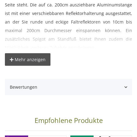
Seite steht. Die auf ca. 200cm ausziehbare Aluminumstange
ist mit einer verschiebbaren Reflektorhalterung ausgestattet,
an der Sie runde und eckige Faltreflektoren von 10cm bis
maximal 200cm Durchmesser einspannen können. Ein
zusätzliches Spigot am Standfuß bietet Ihnen zudem die
Möglichkeit, weiteres Zubehör anzubringen.
Mehr anzeigen
°
ein unentbehrlicher Helfer: Halter für Faltreflektoren von
ca. 10-200cm Durchmesser
° praktischer Standfuß für stabilen Halt
Bewertungen
° Alu-Teleskoprohr sorgt für stufenlose Verstellbarkeit
° zusätzliches Spigot zur Aufnahme von zusätzlichem
Zubehör
° auch nutzbar als bodennahes Stativ
Empfohlene Produkte
Technische Details: