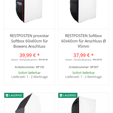
RESTPOSTEN proxistar
RESTPOSTEN Softbox
Softbox 60x60cm für
60x60cm für Anschluss Ø
Bowens Anschluss
95mm
39,99 €
*
37,99 €
*
ehem. Verkäuferpreis:
49,99 €
ehem. Verkäuferpreis:
49,99 €
Artikelnummer:
RP155
Artikelnummer:
RP307
Sofort lieferbar
Sofort lieferbar
Lieferzeit:
1 - 2 Werktage
Lieferzeit:
1 - 2 Werktage
LAGERND
LAGERND
LAGERND
LAGERND