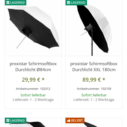
LAGERND
LAGERND
LAGERND
LAGERND
proxistar Schirmsoftbox
proxistar Schirmsoftbox
Durchlicht Ø84cm
Durchlicht XXL 180cm
29,99 €
*
89,99 €
*
Artikelnummer:
102312
Artikelnummer:
102159
Sofort lieferbar
Sofort lieferbar
Lieferzeit:
1 - 2 Werktage
Lieferzeit:
1 - 2 Werktage
LAGERND
LAGERND
BELIEBT
BELIEBT