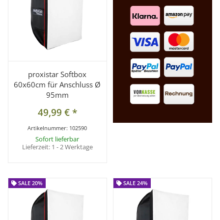
proxistar Softbox
60x60cm für Anschluss Ø
95mm
49,99 €
*
Artikelnummer:
102590
Sofort lieferbar
Lieferzeit:
1 - 2 Werktage
SALE 20%
SALE 20%
SALE 24%
SALE 24%