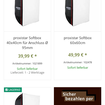
proxistar Softbox
proxistar Softbox
40x40cm für Anschluss Ø
60x60cm
95mm
49,99 €
*
39,99 €
*
Artikelnummer:
102478
Artikelnummer:
1021899
Sofort lieferbar
Sofort lieferbar
Lieferzeit:
1 - 2 Werktage
LAGERND
LAGERND