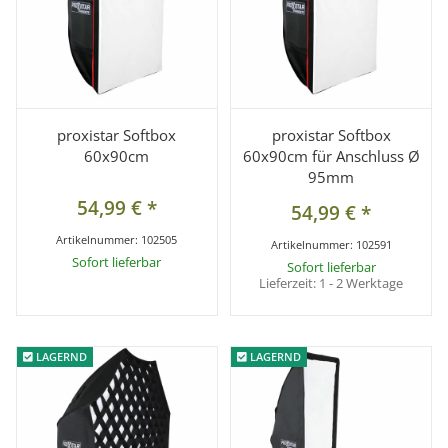
proxistar Softbox
proxistar Softbox
60x90cm
60x90cm für Anschluss Ø
95mm
54,99 €
*
54,99 €
*
Artikelnummer:
102505
Artikelnummer:
102591
Sofort lieferbar
Sofort lieferbar
Lieferzeit:
1 - 2 Werktage
LAGERND
LAGERND
LAGERND
LAGERND