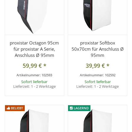
proxistar Octagon 95cm
proxistar Softbox
für proxistar A Serie,
50x70cm für Anschluss Ø
Anschluss Ø 95mm
95mm
59,99 €
*
39,99 €
*
Artikelnummer:
102593
Artikelnummer:
102592
Sofort lieferbar
Sofort lieferbar
Lieferzeit:
1 - 2 Werktage
Lieferzeit:
1 - 2 Werktage
BELIEBT
BELIEBT
LAGERND
LAGERND