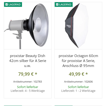
LAGERND
LAGERND
LAGERND
LAGERND
proxistar Beauty Dish
proxistar Octagon 60cm
42cm silber für A Serie
für proxistar A Serie,
u.w.
Anschluss Ø 95mm
79,99 €
*
49,99 €
*
Artikelnummer:
102783
Artikelnummer:
102606
Sofort lieferbar
Sofort lieferbar
Lieferzeit:
4 - 5 Werktage
Lieferzeit:
1 - 2 Werktage