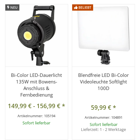
NEU
NEU
BELIEBT
BELIEBT
Bi-Color LED-Dauerlicht
Blendfreie LED Bi-Color
135W mit Bowens-
Videoleuchte Softlight
Anschluss &
100D
Fernbedienung
149,99 €
-
156,99 €
*
59,99 €
*
Artikelnummer:
105194
Artikelnummer:
104891
Sofort lieferbar
Sofort lieferbar
Lieferzeit:
1 - 2 Werktage