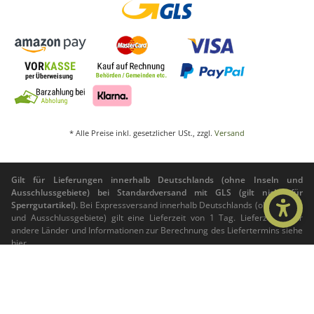
* Alle Preise inkl. gesetzlicher USt., zzgl.
Versand
Gilt für Lieferungen innerhalb Deutschlands (ohne Inseln und
Ausschlussgebiete) bei Standardversand mit GLS (gilt nicht für
Sperrgutartikel).
Bei Expressversand innerhalb Deutschlands (ohne Inseln
und Ausschlussgebiete) gilt eine Lieferzeit von 1 Tag. Lieferzeiten für
andere Länder und Informationen zur Berechnung des Liefertermins siehe
hier
.
© Foto Zajac e.K.
Powered by
JTL-Shop
|
CLEARIX JTL-Shop Template