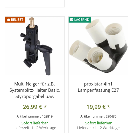
BELIEBT
BELIEBT
LAGERND
LAGERND
Multi Neiger für z.B.
proxistar 4in1
Systemblitz-Halter Basic,
Lampenfassung E27
Styroporgabel u.w.
26,99 €
*
19,99 €
*
Artikelnummer:
102819
Artikelnummer:
290485
Sofort lieferbar
Sofort lieferbar
Lieferzeit:
1 - 2 Werktage
Lieferzeit:
1 - 2 Werktage