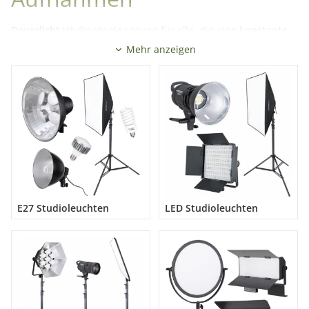
Dauerlicht
ist die ideale Lösung für alle, die eine
konstante
und kontrollierbare Ausleuchtung
für Foto- und
Mehr anzeigen
Videoaufnahmen benötigen. Ob
Porträtfotografie
,
Produktfotografie
oder Content Creation – mit modernen
LED Lichtsystemen behalten Sie jederzeit die volle Kontrolle
über Lichtstimmung und Schattenverlauf.
In unserem Sortiment finden Sie leistungsstarke
LED
Studioleuchten
für den Einsatz als Hauptlicht, gleichmäßig
ausleuchtende
LED Flächenleuchten
für weiches Licht sowie
kompakte
LED Kameraleuchten
für mobile Anwendungen. Für
eine schnelle und einfache Lösung bieten wir zudem
abgestimmte
LED Studioleuchten Sets
.
E27 Studioleuchten
LED Studioleuchten
Ergänzend stehen Ihnen
Ringlichter
für gleichmäßige
Frontalbeleuchtung sowie
E27 Studioleuchten
als
kostengünstiger Einstieg in die Studiobeleuchtung zur
Verfügung. Für kreative Lichtführung bieten
LED Fresnel und
Spotleuchten
gezielte Lichtakzente.