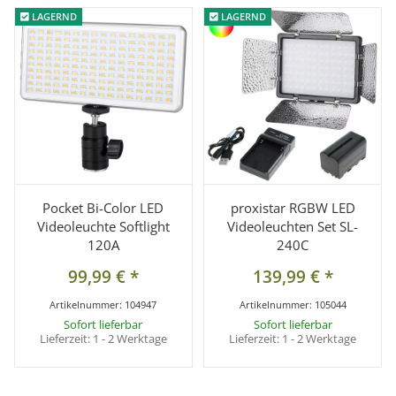
LAGERND
LAGERND
LAGERND
LAGERND
Pocket Bi-Color LED
proxistar RGBW LED
Videoleuchte Softlight
Videoleuchten Set SL-
120A
240C
99,99 €
*
139,99 €
*
Artikelnummer:
104947
Artikelnummer:
105044
Sofort lieferbar
Sofort lieferbar
Lieferzeit:
1 - 2 Werktage
Lieferzeit:
1 - 2 Werktage