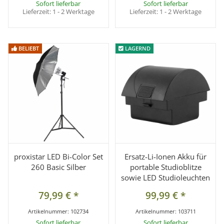
Sofort lieferbar
Sofort lieferbar
Lieferzeit:
1 - 2 Werktage
Lieferzeit:
1 - 2 Werktage
BELIEBT
BELIEBT
LAGERND
LAGERND
proxistar LED Bi-Color Set
Ersatz-Li-Ionen Akku für
260 Basic Silber
portable Studioblitze
sowie LED Studioleuchten
79,99 €
*
99,99 €
*
Artikelnummer:
102734
Artikelnummer:
103711
Sofort lieferbar
Sofort lieferbar