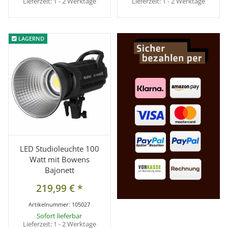
Lieferzeit:
1 - 2 Werktage
Lieferzeit:
1 - 2 Werktage
LAGERND
LAGERND
LED Studioleuchte 100
Watt mit Bowens
Bajonett
219,99 €
*
Artikelnummer:
105027
Sofort lieferbar
Lieferzeit:
1 - 2 Werktage