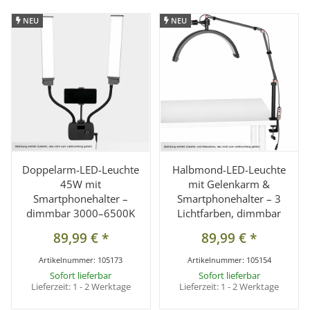
NEU
NEU
NEU
NEU
Doppelarm-LED-Leuchte
Halbmond-LED-Leuchte
45W mit
mit Gelenkarm &
Smartphonehalter –
Smartphonehalter – 3
dimmbar 3000–6500K
Lichtfarben, dimmbar
89,99 €
*
89,99 €
*
Artikelnummer:
105173
Artikelnummer:
105154
Sofort lieferbar
Sofort lieferbar
Lieferzeit:
1 - 2 Werktage
Lieferzeit:
1 - 2 Werktage