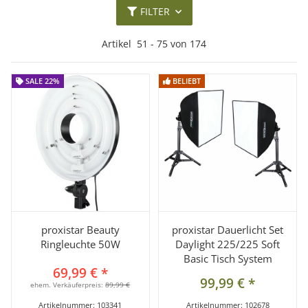
FILTER
Artikel
51
-
75
von
174
SALE 22%
SALE 22%
BELIEBT
BELIEBT
proxistar Beauty
proxistar Dauerlicht Set
Ringleuchte 50W
Daylight 225/225 Soft
Basic Tisch System
69,99 €
*
99,99 €
*
ehem. Verkäuferpreis:
89,99 €
Artikelnummer:
103341
Artikelnummer:
102678