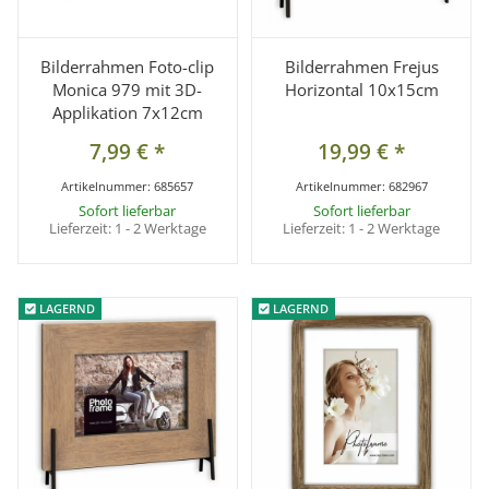
Bilderrahmen Foto-clip
Bilderrahmen Frejus
Monica 979 mit 3D-
Horizontal 10x15cm
Applikation 7x12cm
7,99 €
*
19,99 €
*
Artikelnummer:
685657
Artikelnummer:
682967
Sofort lieferbar
Sofort lieferbar
Lieferzeit:
1 - 2 Werktage
Lieferzeit:
1 - 2 Werktage
LAGERND
LAGERND
LAGERND
LAGERND