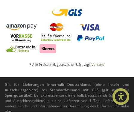
* Alle Preise inkl. gesetzlicher USt., zzgl.
Versand
Gilt für Lieferungen innerhalb Deutschlands (ohne Inseln und
Ausschlussgebiete) bei Standardversand mit GLS (gilt nicht für
Sperrgutartikel).
Bei Expressversand innerhalb Deutschlands (ohne Inseln
und Ausschlussgebiete) gilt eine Lieferzeit von 1 Tag. Lieferzeiten für
andere Länder und Informationen zur Berechnung des Liefertermins siehe
hier
.
© Foto Zajac e.K.
Powered by
JTL-Shop
|
CLEARIX JTL-Shop Template