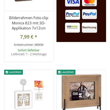
Bilderrahmen Foto-clip
Monica 823 mit 3D-
Applikation 7x12cm
7,99 €
*
Artikelnummer:
685656
Sofort lieferbar
Lieferzeit:
1 - 2 Werktage
LAGERND
LAGERND
LAGERND
LAGERND