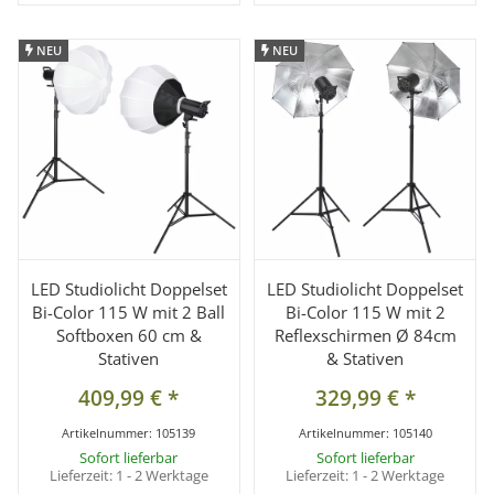
NEU
NEU
NEU
NEU
LED Studiolicht Doppelset
LED Studiolicht Doppelset
Bi-Color 115 W mit 2 Ball
Bi-Color 115 W mit 2
Softboxen 60 cm &
Reflexschirmen Ø 84cm
Stativen
& Stativen
409,99 €
*
329,99 €
*
Artikelnummer:
105139
Artikelnummer:
105140
Sofort lieferbar
Sofort lieferbar
Lieferzeit:
1 - 2 Werktage
Lieferzeit:
1 - 2 Werktage