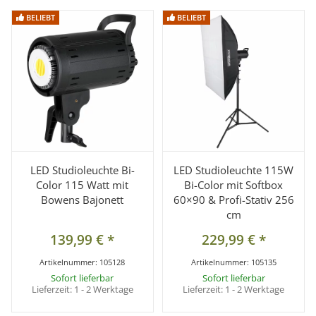
BELIEBT
BELIEBT
BELIEBT
BELIEBT
LED Studioleuchte Bi-
LED Studioleuchte 115W
Color 115 Watt mit
Bi-Color mit Softbox
Bowens Bajonett
60×90 & Profi-Stativ 256
cm
139,99 €
*
229,99 €
*
Artikelnummer:
105128
Artikelnummer:
105135
Sofort lieferbar
Sofort lieferbar
Lieferzeit:
1 - 2 Werktage
Lieferzeit:
1 - 2 Werktage