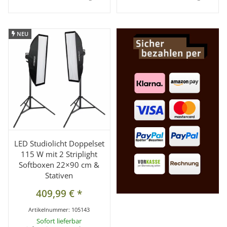
NEU
NEU
LED Studiolicht Doppelset
115 W mit 2 Striplight
Softboxen 22×90 cm &
Stativen
409,99 €
*
Artikelnummer:
105143
Sofort lieferbar