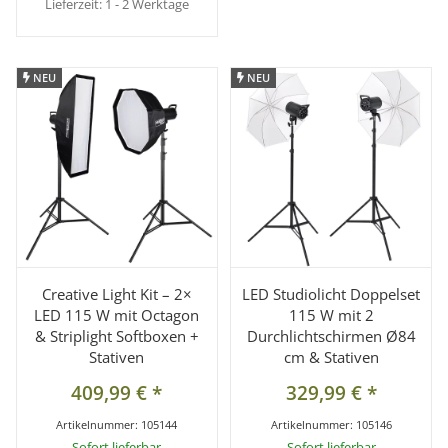
Lieferzeit:
1 - 2 Werktage
NEU
NEU
NEU
NEU
Creative Light Kit – 2×
LED Studiolicht Doppelset
LED 115 W mit Octagon
115 W mit 2
& Striplight Softboxen +
Durchlichtschirmen Ø84
Stativen
cm & Stativen
409,99 €
*
329,99 €
*
Artikelnummer:
105144
Artikelnummer:
105146
Sofort lieferbar
Sofort lieferbar