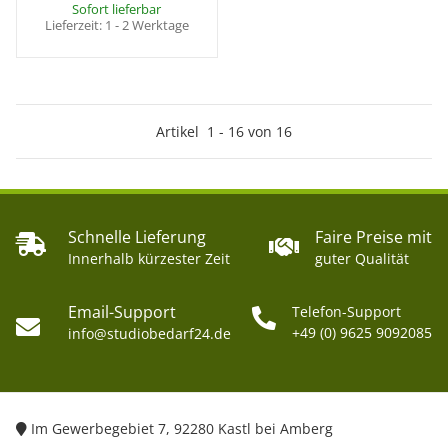
Sofort lieferbar
Lieferzeit:
1 - 2 Werktage
Artikel
1
-
16
von
16
Schnelle Lieferung
Faire Preise mit
Innerhalb kürzester Zeit
guter Qualität
Email-Support
Telefon-Support
+49 (0) 9625 9092085
info@studiobedarf24.de
Im Gewerbegebiet 7, 92280 Kastl bei Amberg