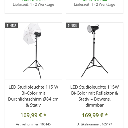
Lieferzeit:
1 - 2 Werktage
Lieferzeit:
1 - 2 Werktage
NEU
NEU
NEU
NEU
LED Studioleuchte 115 W
LED Studioleuchte 115W
Bi-Color mit
Bi-Color mit Reflektor &
Durchlichtschirm Ø84 cm
Stativ – Bowens,
& Stativ
dimmbar
169,99 €
*
169,99 €
*
Artikelnummer:
105145
Artikelnummer:
105177