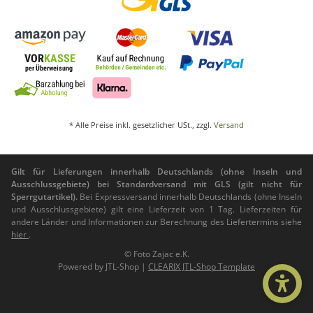
* Alle Preise inkl. gesetzlicher USt., zzgl.
Versand
Gilt für Lieferungen innerhalb Deutschlands (ohne Inseln und
Ausschlussgebiete) bei Standardversand mit GLS (gilt nicht für
Sperrgutartikel).
Bei Expressversand innerhalb Deutschlands (ohne Inseln
und Ausschlussgebiete) gilt eine Lieferzeit von 1 Tag. Lieferzeiten für
andere Länder und Informationen zur Berechnung des Liefertermins siehe
hier
.
© Foto Zajac e.K.
Powered by
JTL-Shop
|
CLEARIX JTL-Shop Template