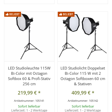
BELIEBT
BELIEBT
BELIEBT
BELIEBT
LED Studioleuchte 115W
LED Studiolicht Doppelset
Bi-Color mit Octagon
Bi-Color 115 W mit 2
Softbox 60 & Profi-Stativ
Octagon Softboxen 60 cm
256 cm
& Stativen
219,99 €
*
409,99 €
*
Artikelnummer:
105141
Artikelnummer:
105142
Sofort lieferbar
Sofort lieferbar
Lieferzeit:
1 - 2 Werktage
Lieferzeit:
1 - 2 Werktage