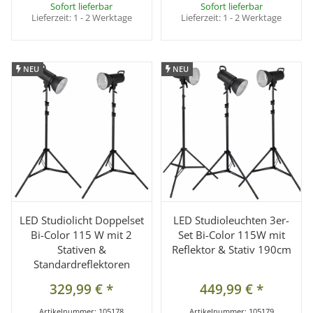
Sofort lieferbar
Sofort lieferbar
Lieferzeit:
1 - 2 Werktage
Lieferzeit:
1 - 2 Werktage
NEU
NEU
NEU
NEU
LED Studiolicht Doppelset
LED Studioleuchten 3er-
Bi-Color 115 W mit 2
Set Bi-Color 115W mit
Stativen &
Reflektor & Stativ 190cm
Standardreflektoren
329,99 €
*
449,99 €
*
Artikelnummer:
105178
Artikelnummer:
105179