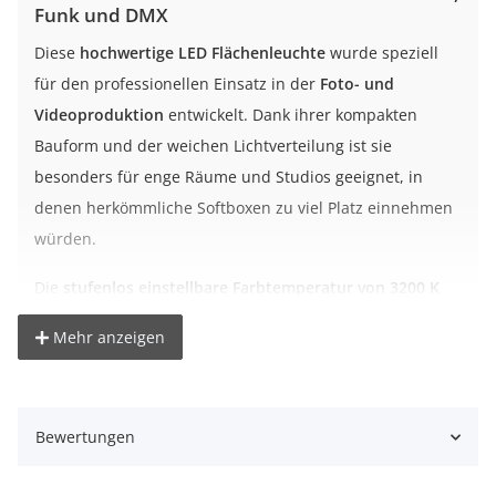
Funk und DMX
Diese
hochwertige LED Flächenleuchte
wurde speziell
für den professionellen Einsatz in der
Foto- und
Videoproduktion
entwickelt. Dank ihrer kompakten
Bauform und der weichen Lichtverteilung ist sie
besonders für enge Räume und Studios geeignet, in
denen herkömmliche Softboxen zu viel Platz einnehmen
würden.
Die
stufenlos einstellbare Farbtemperatur von 3200 K
bis 6500 K
erlaubt es dir, das Licht ideal an
Mehr anzeigen
Umgebungsbedingungen oder kreative Vorgaben
anzupassen. Gleichzeitig lässt sich die Helligkeit per
Drehregler auf der Rückseite oder über eine
optionale
Bewertungen
2,4 GHz Funkfernbedienung
zwischen 10 % und 100 %
regeln – schnell, intuitiv und zuverlässig.