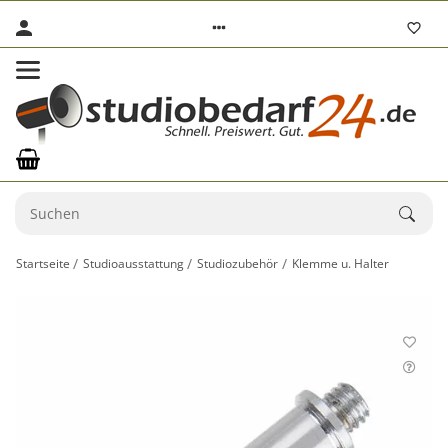
Startseite
Studioausstattung
Studiozubehör
Klemme u. Halter